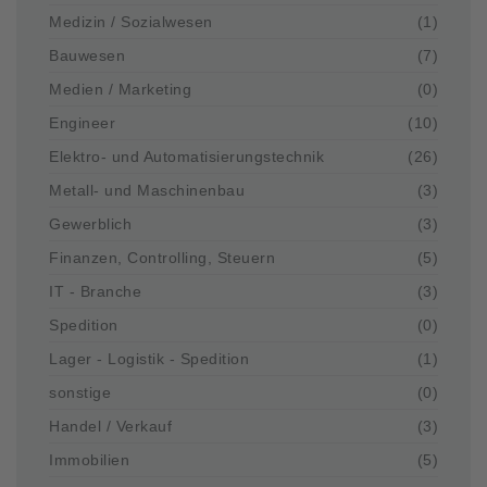
Medizin / Sozialwesen
(1)
Bauwesen
(7)
Medien / Marketing
(0)
Engineer
(10)
Elektro- und Automatisierungstechnik
(26)
Metall- und Maschinenbau
(3)
Gewerblich
(3)
Finanzen, Controlling, Steuern
(5)
IT - Branche
(3)
Spedition
(0)
Lager - Logistik - Spedition
(1)
sonstige
(0)
Handel / Verkauf
(3)
Immobilien
(5)