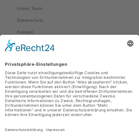
Unser Team
Datenschutz
Kontakt
Kontakt
service@apriva.de
0351 4189 3330
Adresse
Werdauer Str. 1-3
01069 Dresden