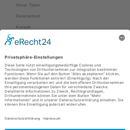
Unser Team
Datenschutz
Kontakt
Kontakt
service@apriva.de
0351 4189 3330
Adresse
Werdauer Str. 1-3
01069 Dresden