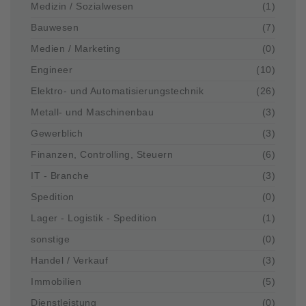
Medizin / Sozialwesen
(1)
Bauwesen
(7)
Medien / Marketing
(0)
Engineer
(10)
Elektro- und Automatisierungstechnik
(26)
Metall- und Maschinenbau
(3)
Gewerblich
(3)
Finanzen, Controlling, Steuern
(6)
IT - Branche
(3)
Spedition
(0)
Lager - Logistik - Spedition
(1)
sonstige
(0)
Handel / Verkauf
(3)
Immobilien
(5)
Dienstleistung
(0)