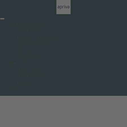
Für Unternehmen
Direct Search
Externe Personalarbeit
Talentdiagnostik
Für Talente
Bewerbung
Über uns
Unser Team
Unser Prozess
Kontakt
Jobs