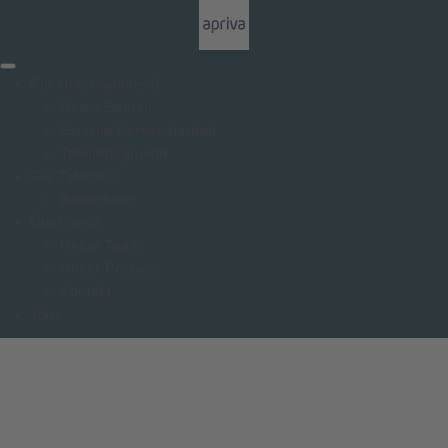
Für Unternehmen
Direct Search
Externe Personalarbeit
Talentdiagnostik
Für Talente
Bewerbung
Über uns
Unser Team
Unser Prozess
Kontakt
Jobs