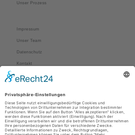
Unser Prozess
Wichtig
Impressum
Unser Team
Datenschutz
Kontakt
Kontakt
service@apriva.de
0351 4189 3330
Adresse
Werdauer Str. 1-3