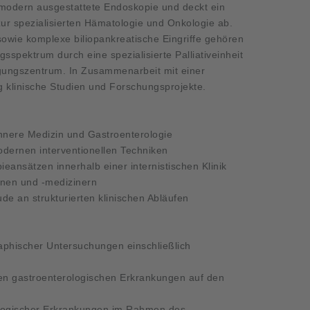
chmodern ausgestattete Endoskopie und deckt ein
ur spezialisierten Hämatologie und Onkologie ab.
sowie komplexe biliopankreatische Eingriffe gehören
sspektrum durch eine spezialisierte Palliativeinheit
gungszentrum. In Zusammenarbeit mit einer
g klinische Studien und Forschungsprojekte.
nnere Medizin und Gastroenterologie
dernen interventionellen Techniken
ieansätzen innerhalb einer internistischen Klinik
nen und -medizinern
e an strukturierten klinischen Abläufen
phischer Untersuchungen einschließlich
xen gastroenterologischen Erkrankungen auf den
ologischer Erkrankungen im Rahmen des