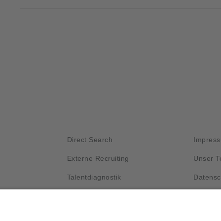
Kurzlinks
Wichti
Direct Search
Impres
Externe Recruiting
Unser 
Talentdiagnostik
Datensc
Unser Prozess
Kontakt