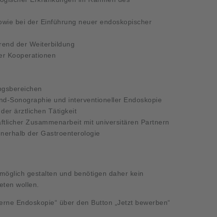
 sowie bei der Einführung neuer endoskopischer
rend der Weiterbildung
rer Kooperationen
ungsbereichen
nd-Sonographie und interventioneller Endoskopie
 der ärztlichen Tätigkeit
aftlicher Zusammenarbeit mit universitären Partnern
innerhalb der Gastroenterologie
öglich gestalten und benötigen daher kein
reten wollen.
erne Endoskopie“ über den Button „Jetzt bewerben“