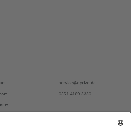
g
Kontakt
sum
service@apriva.de
Team
0351 4189 3330
hutz
Adresse
Werdauer Str. 1-3
01069 Dresden