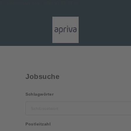
info@apriva.de
0351 41 89 33 30
Jobsuche
Schlüsselwort
Schlagwörter
Postleitzahl