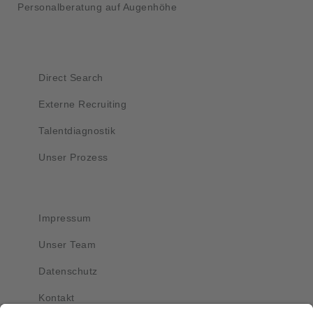
Personalberatung auf Augenhöhe
Kurzlinks
Direct Search
Externe Recruiting
Talentdiagnostik
Unser Prozess
Wichtig
Impressum
Unser Team
Datenschutz
Kontakt