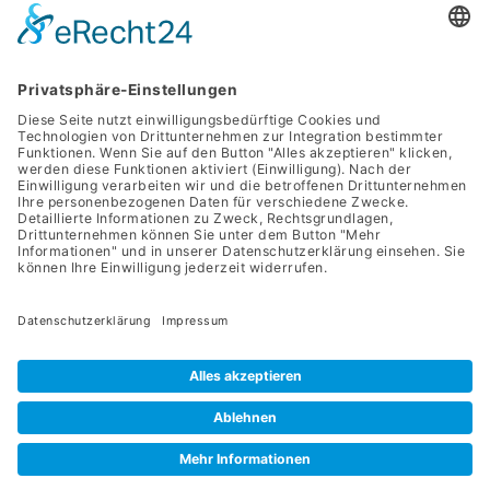
Kontakt
service@apriva.de
0351 4189 3330
Adresse
Werdauer Str. 1-3
01069 Dresden
Apriva 2026