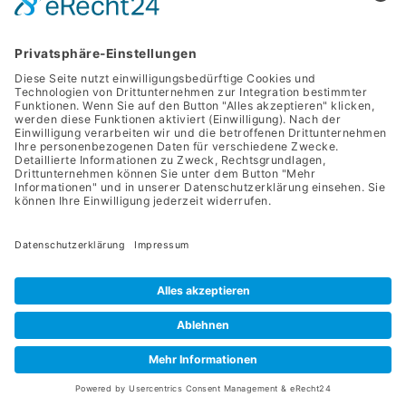
service@apriva.de
0351 4189 3330
Adresse
Werdauer Str. 1-3
01069 Dresden
Apriva 2026