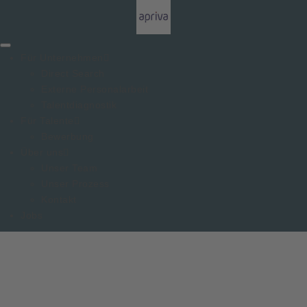
Für Unternehmen
Direct Search
Externe Personalarbeit
Talentdiagnostik
Für Talente
Bewerbung
Über uns
Unser Team
Unser Prozess
Kontakt
Jobs