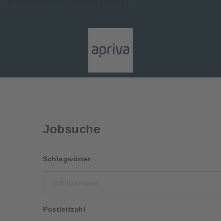
info@apriva.de
0351 41 89 33 30
Jobsuche
Schlüsselwort
Schlagwörter
Postleitzahl