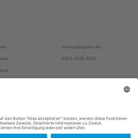
g
Kontakt
sum
service@apriva.de
Team
0351 4189 3330
hutz
Adresse
Werdauer Str. 1-3
01069 Dresden