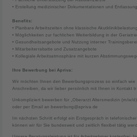
• Erstellung medizinischer Dokumentationen und Entlassung
Benefits:
• Planbare Arbeitszeiten ohne klassische Akutklinikbelastun
• Möglichkeiten zur fachlichen Weiterbildung in der Geriatri
• Gesundheitsangebote und Nutzung interner Trainingsbere
• Mitarbeiterrabatte und Zusatzangebote
• Kollegiale Arbeitsatmosphäre mit kurzen Abstimmungswe
Ihre Bewerbung bei Apriva:
Wir möchten Ihnen den Bewerbungsprozess so einfach wie m
Anschreiben, da wir lieber persönlich mit Ihnen in Kontakt t
Unkompliziert bewerben für „Oberarzt Altersmedizin (m/w/d)
oder per Email an
bewerbung@apriva.de
Im nächsten Schritt erfolgt ein Erstgespräch in telefonische
können wir für Sie bundesweit und zeitlich flexibel tätig wer
Unsere Beratungsleistung ist für Arbeitnehmer kostenfrei. 