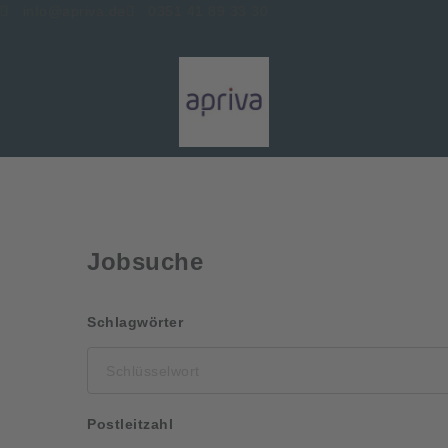
info@apriva.de
0351 41 89 33 30
Jobsuche
Schlüsselwort
Schlagwörter
Postleitzahl