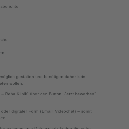
sberichte
g
e
iche
gen
öglich gestalten und benötigen daher kein
reten wollen.
 – Reha Klinik“ über den Button „Jetzt bewerben“
r oder digitaler Form (Email, Videochat) – somit
den.
Informationen zum Datenschutz finden Sie unter