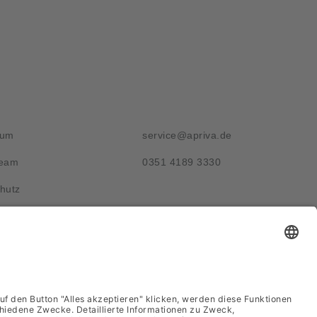
g
Kontakt
sum
service@apriva.de
Team
0351 4189 3330
hutz
Adresse
Werdauer Str. 1-3
01069 Dresden