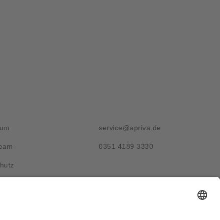
g
Kontakt
sum
service@apriva.de
Team
0351 4189 3330
hutz
Adresse
Werdauer Str. 1-3
01069 Dresden