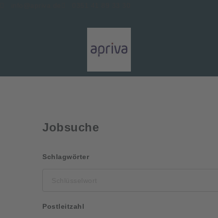
info@apriva.de
0351 41 89 33 30
Jobsuche
Schlüsselwort
Schlagwörter
Postleitzahl