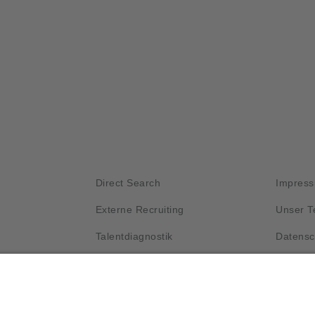
Kurzlinks
Wichti
Direct Search
Impres
Externe Recruiting
Unser 
Talentdiagnostik
Datensc
Unser Prozess
Kontakt