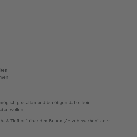
iten
hmen
öglich gestalten und benötigen daher kein
reten wollen.
ch- & Tiefbau“ über den Button „Jetzt bewerben“ oder