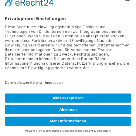
Kontakt
service@apriva.de
0351 4189 3330
Adresse
Werdauer Str. 1-3
01069 Dresden
Apriva 2026