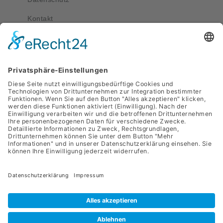
Kontakt
Kontakt
service@apriva.de
0351 4189 3330
Adresse
Werdauer Str. 1-3
01069 Dresden
Apriva 2026