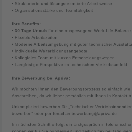
• Strukturierte und lösungsorientierte Arbeitsweise
• Organisationsstärke und Teamfähigkeit
Ihre Benefits:
•
30 Tage Urlaub
für eine ausgewogene Work-Life-Balance
• Flexible Arbeitszeiten
• Moderne Arbeitsumgebung mit guter technischer Ausstatt
• Individuelle Weiterbildungsangebote
• Kollegiales Team mit kurzen Entscheidungswegen
• Langfristige Perspektive im technischen Vertriebsumfeld
Ihre Bewerbung bei Apriva:
Wir möchten Ihnen den Bewerbungsprozess so einfach wie m
Anschreiben, da wir lieber persönlich mit Ihnen in Kontakt t
Unkompliziert bewerben für „Technischer Vertriebsinnendien
bewerben“ oder per Email an
bewerbung@apriva.de
Im nächsten Schritt erfolgt ein Erstgespräch in telefonische
können wir für Sie bundesweit und zeitlich flexibel tätig wer