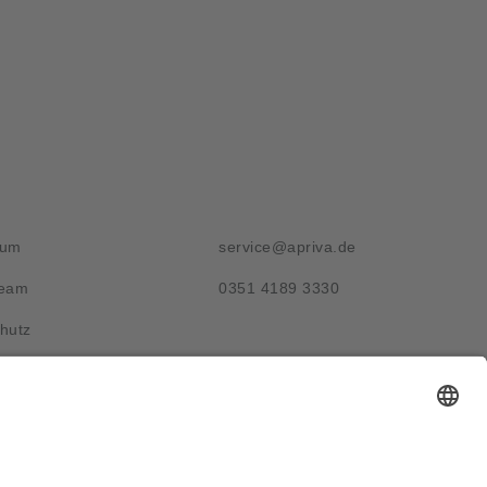
g
Kontakt
sum
service@apriva.de
Team
0351 4189 3330
hutz
Adresse
Werdauer Str. 1-3
01069 Dresden