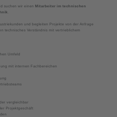
ld suchen wir einen
Mitarbeiter im technischen
hnik
.
ndustriekunden und begleiten Projekte von der Anfrage
en technisches Verständnis mit vertrieblichem
chen Umfeld
mmung mit internen Fachbereichen
tung
rtriebsteams
oder vergleichbar
der Projektgeschäft
nden