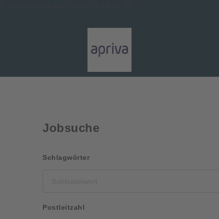
info@apriva.de
0351 41 89 33 30
Jobsuche
Schlüsselwort
Schlagwörter
Postleitzahl