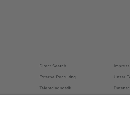
Kurzlinks
Wichti
Direct Search
Impres
Externe Recruiting
Unser 
Talentdiagnostik
Datensc
Unser Prozess
Kontakt