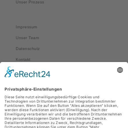
Unser Prozess
Wichtig
Impressum
Unser Team
Datenschutz
Kontakt
Kontakt
service@apriva.de
0351 4189 3330
Adresse
Werdauer Str. 1-3